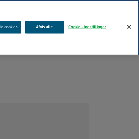
Søg
le cookies
Afvis alle
Cookie - indstillinger
 medier
Produkter
Vores indvirkning
Din karriere