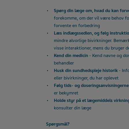
Spørg din læge om, hvad du kan forv
forekomme, om der vil være behov for
forvente en forbedring
Læs indlægssedlen, og følg instrukti
mindre alvorlige bivirkninger. Bemær
visse interaktioner, mens du bruger 
Kend din medicin
- Kend navne og dose
behandler
Husk din sundhedspleje historik
- Inf
eller bivirkninger, du har oplevet
Følg tids- og doseringsanvisningerne
er bekymret
Holde styr på et lægemiddels virkning
konsulter din læge
Spørgsmål?