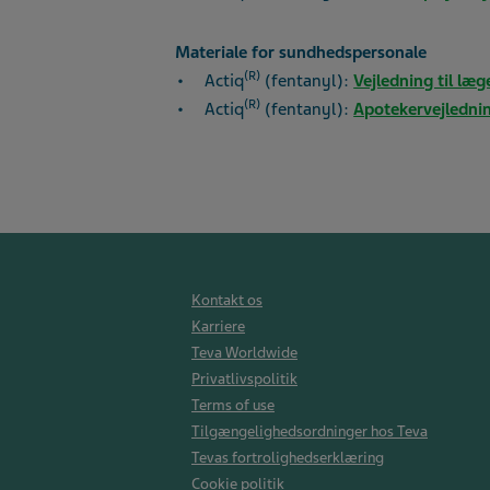
Materiale for sundhedspersonale
(R)
Actiq
(fentanyl):
Vejledning til læg
(R)
Actiq
(fentanyl):
Apotekervejlednin
Kontakt os
Karriere
Teva Worldwide
Privatlivspolitik
Terms of use
Tilgængelighedsordninger hos Teva
Tevas fortrolighedserklæring
Cookie politik