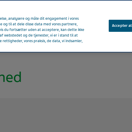
velse, analysere og måle dit engagement i vores
te og til at dele disse data med vores partnere,
Accepter al
is du fortsætter uden at acceptere, kan dette ikke
f webstedet og de tjenester, vi er i stand til at
Om Teva
Nyheder og
rettigheder, vores praksis, de data, vi indsamler,
rhed