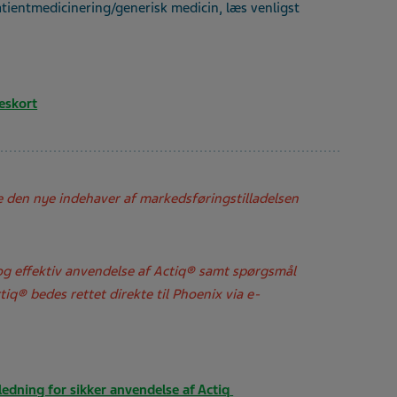
tientmedicinering/generisk medicin, læs venligst
eskort
 den nye indehaver af markedsføringstilladelsen
og effektiv anvendelse af Actiq® samt spørgsmål
q® bedes rettet direkte til Phoenix via e-
ledning for sikker anvendelse af Actiq