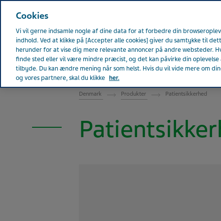
Teva Worldwide
Cookies
Vi vil gerne indsamle nogle af dine data for at forbedre din browserople
indhold. Ved at klikke på [Accepter alle cookies] giver du samtykke til det
herunder for at vise dig mere relevante annoncer på andre websteder. Hv
finde sted eller vil være mindre præcist, og det kan påvirke din oplevelse a
DENMARK
tilbyde. Du kan ændre mening når som helst. Hvis du vil vide mere om dine 
og vores partnere, skal du klikke
her.
Denmark
Produkter
Patientsikkerhed
Patientsikke