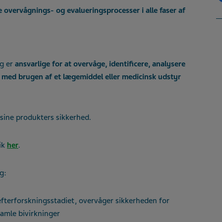
overvågnings- og evalueringsprocesser i alle faser af
ng er
ansvarlige for at overvåge, identificere, analysere
t med brugen af et lægemiddel eller medicinsk udstyr
e sine produkters sikkerhed.
ik
her
.
g:
efterforskningsstadiet, overvåger sikkerheden for
samle bivirkninger