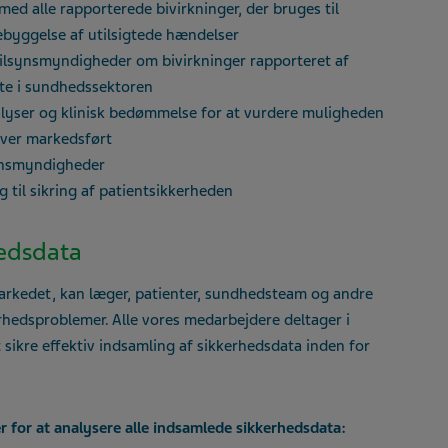
ed alle rapporterede bivirkninger, der bruges til
ebyggelse af utilsigtede hændelser
tilsynsmyndigheder om bivirkninger rapporteret af
tte i sundhedssektoren
alyser og klinisk bedømmelse for at vurdere muligheden
liver markedsført
synsmyndigheder
 til sikring af patientsikkerheden
hedsdata
markedet, kan læger, patienter, sundhedsteam og andre
hedsproblemer. Alle vores medarbejdere deltager i
sikre effektiv indsamling af sikkerhedsdata inden for
er for at analysere alle indsamlede sikkerhedsdata: