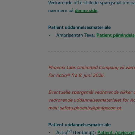
Vedrørende ofte stillede spørgsmål om pa
nærmere på
denne side
.
Patient uddannelsesmateriale
Ambrisentan Teva:
Patient påmindels
Phoenix Labs Unlimited Company vil være
for Actiq® fra 8. juni 2026.
Eventuelle spørgsmål vedrørende sikker 
vedrørende uddannelsesmaterialet for Acti
mail:
safety.phoenix@phagecon.pt.
Patient uddannelsesmateriale
(R)
Actiq
(fentanyl):
Patient-/plejervej