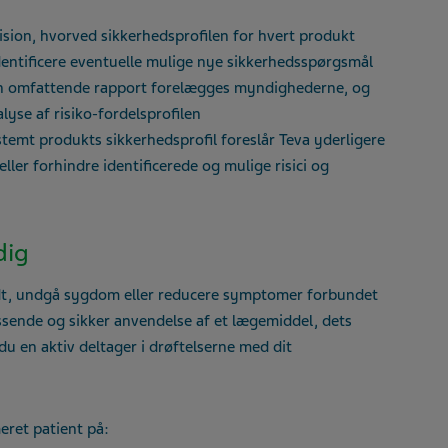
ision, hvorved sikkerhedsprofilen for hvert produkt
identificere eventuelle mulige nye sikkerhedsspørgsmål
n omfattende rapport forelægges myndighederne, og
yse af risiko-fordelsprofilen
stemt produkts sikkerhedsprofil foreslår Teva yderligere
eller forhindre identificerede og mulige risici og
dig
odt, undgå sygdom eller reducere symptomer forbundet
ende og sikker anvendelse af et lægemiddel, dets
 du en aktiv deltager i drøftelserne med dit
eret patient på: