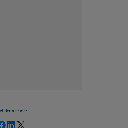
el denne side:
Del på Facebook
Del på LinkedIn
Del på Twitter