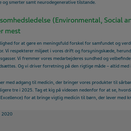
ne og smerter samt neurodegenerative tilstande.
irksomhedsledelse (Environmental, Social 
er mest
lighed for at gøre en meningsfuld forskel for samfundet og verde
or. Vi respekterer miljøet i vores drift og forsyningskæde, heru
sgasser. Vi fremmer vores medarbejderes sundhed og velbefinden
rdsættes. Og vi driver forretning på den rigtige måde – altid med
r med adgang til medicin, der bringer vores produkter til sårbar
erligere tre i 2025. Tag et kig på videoen nedenfor for at se, hv
ellence) for at bringe vigtig medicin til børn, der lever med kræ