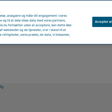
velse, analysere og måle dit engagement i vores
te og til at dele disse data med vores partnere,
Accepter al
is du fortsætter uden at acceptere, kan dette ikke
f webstedet og de tjenester, vi er i stand til at
Om Teva
Nyheder og
rettigheder, vores praksis, de data, vi indsamler,