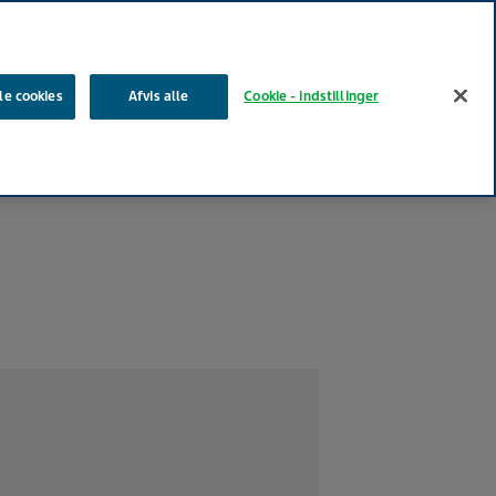
Søg
le cookies
Afvis alle
Cookie - indstillinger
 medier
Produkter
Vores indvirkning
Din karriere