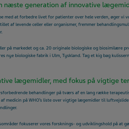
n næste generation af innovative lægemid
e med at forbedre livet for patienter over hele verden, øger vi v
illet af levende celler eller organismer, fremmer behandlingsmuli
r.
dler på markedet og ca. 20 originale biologiske og biosimilære pr
es nye biologiske fabrik i Ulm, Tyskland. Tag et kig bag kulisser
ative lægemidler, med fokus på vigtige t
ivsforbedrende behandlinger på tværs af en lang række terapeutisk
f medicin på WHO’s liste over vigtige lægemidler til luftvejslide
ndlinger.
områder fokuserer vores forsknings- og udviklingshold på at gø