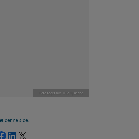
Foto taget hos Teva Tyskland
el denne side:
Del på Facebook
Del på LinkedIn
Del på Twitter