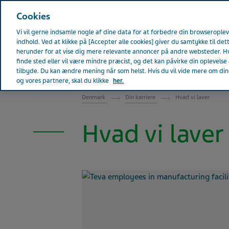
Teva Worldwide
Cookies
Vi vil gerne indsamle nogle af dine data for at forbedre din browserople
indhold. Ved at klikke på [Accepter alle cookies] giver du samtykke til det
herunder for at vise dig mere relevante annoncer på andre websteder. Hv
finde sted eller vil være mindre præcist, og det kan påvirke din oplevelse a
DENMARK
tilbyde. Du kan ændre mening når som helst. Hvis du vil vide mere om dine 
og vores partnere, skal du klikke
her.
Denmark
Din karriere
Hvad vi laver
Hvad vi laver