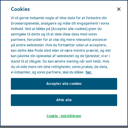
DENMARK
Menu
Cookies
Vi vil gerne indsamle nogle af dine data for at forbedre din
Denmark
Din karriere (OLD)
Vores medarbejdere
browseroplevelse, analysere og måle dit engagement i vores
indhold. Ved at klikke på [Accepter alle cookies] giver du
samtykke til dette og til at dele disse data med vores
Vores medarbejdere
partnere, herunder for at vise dig mere relevante annoncer
på andre websteder. Hvis du fortsætter uden at acceptere,
kan dette ikke finde sted eller vil være mindre præcist, og det
kan påvirke din oplevelse af webstedet og de tjenester, vi er i
stand til at tilbyde. Du kan ændre mening når som helst. Hvis
du vil vide mere om dine rettigheder, vores praksis, de data,
vi indsamler, og vores partnere, skal du klikke
her.
Accepter alle cookies
Afvis alle
Cookie - indstillinger