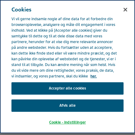
DENMARK
Menu
Cookies
Vi vil gerne indsamle nogle af dine data for at forbedre din
Denmark
Produkter
Vores terapeutiske områder
browseroplevelse, analysere og måle dit engagement i vores
indhold. Ved at klikke på [Accepter alle cookies] giver du
samtykke til dette og til at dele disse data med vores
Vores terapeutiske områder
partnere, herunder for at vise dig mere relevante annoncer
på andre websteder. Hvis du fortsætter uden at acceptere,
kan dette ikke finde sted eller vil være mindre præcist, og det
kan påvirke din oplevelse af webstedet og de tjenester, vi er i
stand til at tilbyde. Du kan ændre mening når som helst. Hvis
du vil vide mere om dine rettigheder, vores praksis, de data,
vi indsamler, og vores partnere, skal du klikke
her.
Accepter alle cookies
Afvis alle
Cookie - indstillinger