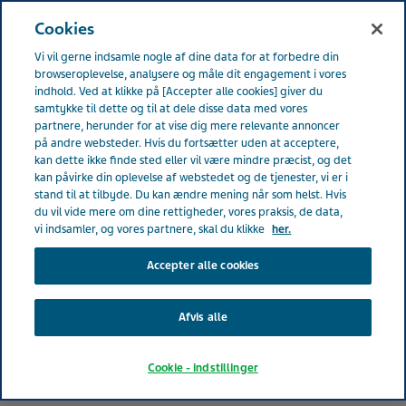
DENMARK
Menu
Cookies
Vi vil gerne indsamle nogle af dine data for at forbedre din
Denmark
Produkter
Livscyklus for et innovativt lægemiddel
browseroplevelse, analysere og måle dit engagement i vores
indhold. Ved at klikke på [Accepter alle cookies] giver du
samtykke til dette og til at dele disse data med vores
Livscyklus for et innovativt
partnere, herunder for at vise dig mere relevante annoncer
på andre websteder. Hvis du fortsætter uden at acceptere,
kan dette ikke finde sted eller vil være mindre præcist, og det
lægemiddel
kan påvirke din oplevelse af webstedet og de tjenester, vi er i
stand til at tilbyde. Du kan ændre mening når som helst. Hvis
du vil vide mere om dine rettigheder, vores praksis, de data,
vi indsamler, og vores partnere, skal du klikke
her.
Accepter alle cookies
Afvis alle
Cookie - indstillinger